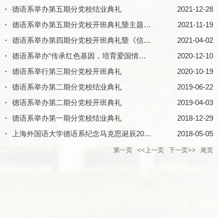
·
德语系举办第五期分党校结业典礼
2021-12-28
·
德语系举办第五期分党校开班典礼暨主题讲座
2021-11-19
·
德语系举办第四期分党校开班典礼暨《信仰如山》主题讲座
2021-04-02
·
德语系举办“传承红色基因，培育爱国情怀”主题党日活动暨第三期分党校结业典礼
2020-12-10
·
德语系举行第三期分党校开班典礼
2020-10-19
·
德语系举办第二期分党校结业典礼
2019-06-22
·
德语系举办第二期分党校开班典礼
2019-04-03
·
德语系举办第一期分党校结业典礼
2018-12-29
·
上海外国语大学德语系纪念马克思诞辰200周年系列活动暨分党校成立与开班典礼
2018-05-05
第一页
<<上一页
下一页>>
尾页