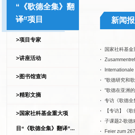
“《歌德全集》翻
译”项目
新闻报
>项目专家
·
国家社科基金
>讲座活动
·
Zusammentreff
·
International
>图书馆查询
·
“歌德研究和
·
“歌德在亚洲
>精彩文摘
·
专访《歌德全
·
【专访】《歌
>国家社科基金重大项
·
子课题2-歌
目“《歌德全集》翻译”...
·
Feier zum 267