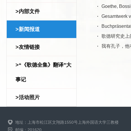
·
Goethe, Boss
>内部文件
·
Gesamtwerk vo
·
Buchpräsenta
>新闻报道
·
歌德研究史上
·
我有孔子，他
>友情链接
>“《歌德全集》翻译”大
事记
>活动照片
地址：上海市松江区文翔路1550号上海外国语大学三教楼
邮编：201620