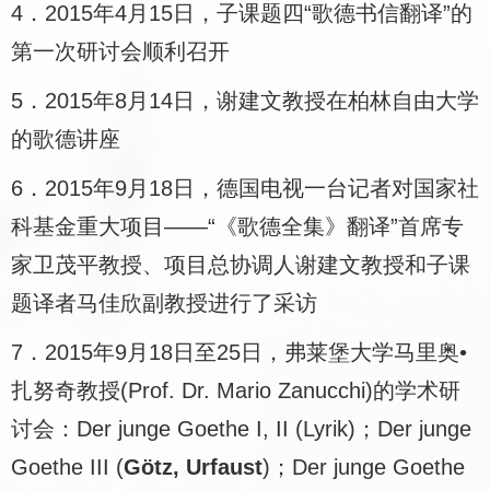
4．
2015年
4月
15日，子课题四“歌德书信翻译”的
第一次研讨会顺利召开
5．
2015年
8月
14日，谢建文教授在柏林自由大学
的歌德讲座
6．
2015年
9月
18日，德国电视一台记者对国家社
科基金重大项目——“《歌德全集》翻译”首席专
家卫茂平教授、项目总协调人谢建文教授和子课
题译者马佳欣副教授进行了采访
7．
2015年
9月
18日至
25日，弗莱堡大学马里奥•
扎努奇教授
(Prof. Dr. Mario Zanucchi)的学术研
讨会：
Der junge Goethe I, II (Lyrik)；
Der junge
Goethe III (
Götz, Urfaust
)
；
Der junge Goethe