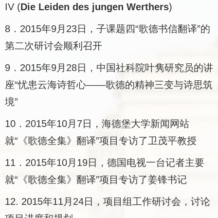
IV (
Die Leiden des jungen Werthers
)
8．
2015年
9月
23日，子课题四“歌德书信翻译”的
第二次研讨会顺利召开
9．
2015年
9月
28日，中国社科院叶隽研究员的讲
座“忧患云海诗哲心——歌德的精神三变与诗思筑
境”
10．
2015年
10月
7日，海德堡大学新闻网站
就“《歌德全集》翻译”项目专访了卫茂平教授
11．
2015年
10月
19日，德国电视一台记者主要
就“《歌德全集》翻译”项目专访了姜锋书记
12.
2015
年
11
月
24
日，项目组工作研讨会，讨论