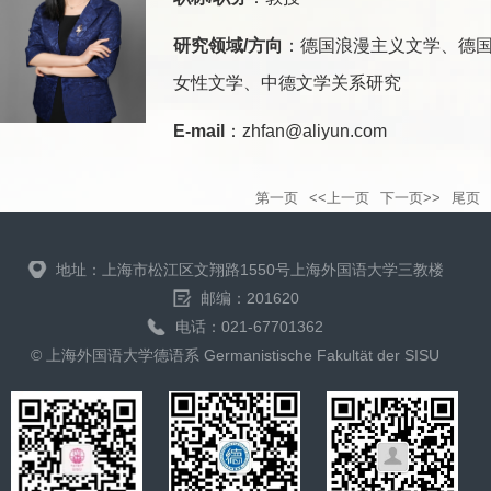
研究领域/方向
：德国浪漫主义文学、德
女性文学、中德文学关系研究
E-mail
：zhfan@aliyun.com
第一页
<<上一页
下一页>>
尾页
地址：上海市松江区文翔路1550号上海外国语大学三教楼
邮编：201620
电话：021-67701362
© 上海外国语大学德语系 Germanistische Fakultät der SISU