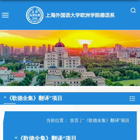
“《歌德全集》翻译”项目
当前位置：
首页
“《歌德全集》翻译”项目
“《歌德全集》翻译”项目