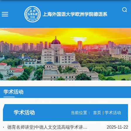
学术活动
学术活动
当前位置：
首页
学术活动
·
德育名师讲堂|中德人文交流高端学术讲坛 第64讲：克里斯托弗•兰斯迈尔《最后的世界》——德语后现代小说范例之一例
2025-11-22