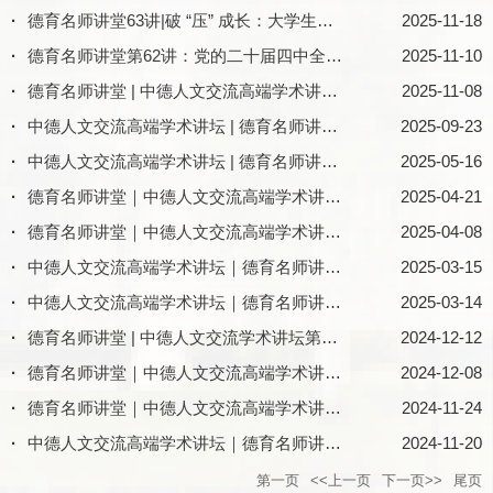
·
德育名师讲堂63讲|破 “压” 成长：大学生的压力突围与自我赋能
2025-11-18
·
德育名师讲堂第62讲：党的二十届四中全会精神解读
2025-11-10
·
德育名师讲堂 | 中德人文交流高端学术讲坛 第61讲：风景的发现，中西方之道
2025-11-08
·
中德人文交流高端学术讲坛 | 德育名师讲堂第60讲：数据驱动与AI赋能的德语研究新范式
2025-09-23
·
中德人文交流高端学术讲坛 | 德育名师讲堂第59讲：意第绪语（犹太-德语）的奇迹与生存
2025-05-16
·
德育名师讲堂｜中德人文交流高端学术讲坛第58讲：何谓”家乡”？：荷尔德林家乡诗鉴赏
2025-04-21
·
德育名师讲堂｜中德人文交流高端学术讲坛第57讲：慢作为交往方式与权力原则 ——试论施得恩•纳多尔尼 《缓幔的发现》
2025-04-08
·
中德人文交流高端学术讲坛｜德育名师讲堂第56讲：地缘政治视阈下德国大选后的中德关系展望
2025-03-15
·
中德人文交流高端学术讲坛｜德育名师讲堂第55讲：数智时代外语研究的数字人文转向：范式、方法与实践路径
2025-03-14
·
德育名师讲堂 | 中德人文交流学术讲坛第54讲：叙事隐喻与隐喻意象——约翰•济慈十四行诗刍探
2024-12-12
·
德育名师讲堂｜中德人文交流高端学术讲坛第53讲：汉语翻译文学的多学科视——兼谈比较文学与跨文化研究方法
2024-12-08
·
德育名师讲堂｜中德人文交流高端学术讲坛第52讲：维柯与赫尔德： 一种奥尔巴赫式的关联
2024-11-24
·
中德人文交流高端学术讲坛｜德育名师讲堂第51讲:卡夫卡《审判》———精彩在于让人读进现实里去
2024-11-20
第一页
<<上一页
下一页>>
尾页