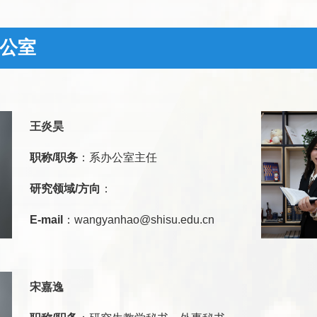
公室
王炎昊
职称/职务
：系办公室主任
研究领域/方向
：
E-mail
：wangyanhao@shisu.edu.cn
宋嘉逸